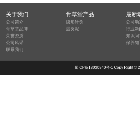
关于我们
骨草堂产品
最新
公司简介
隐形针灸
公司动
骨草堂品牌
温灸泥
行业新
荣誉资质
知识问
公司风采
保养知
联系我们
蜀ICP备18030840号-1
Copy Right 