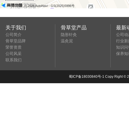
© 2026 AutoNavi
- GS(2025)5996号
关于我们
骨草堂产品
最新
公司简介
隐形针灸
公司动
骨草堂品牌
温灸泥
行业新
荣誉资质
知识问
公司风采
保养知
联系我们
蜀ICP备18030840号-1
Copy Right 