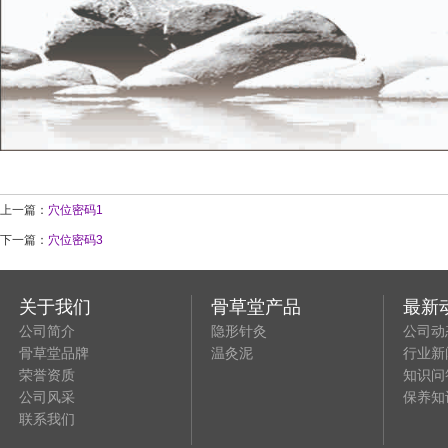
上一篇：
穴位密码1
下一篇：
穴位密码3
关于我们
骨草堂产品
最新
公司简介
隐形针灸
公司动
骨草堂品牌
温灸泥
行业新
荣誉资质
知识问
公司风采
保养知
联系我们